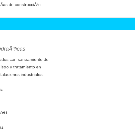
Ã­as de construcciÃ³n.
draÃºlicas
nados con saneamiento de
stro y tratamiento en
alaciones industriales.
ria
Ã¼es
as