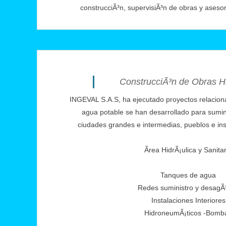
construcciÃ³n, supervisiÃ³n de obras y asesor
ConstrucciÃ³n de Obras Hi
INGEVAL S.A.S, ha ejecutado proyectos relacio
agua potable se han desarrollado para sumini
ciudades grandes e intermedias, pueblos e inst
Ãrea HidrÃ¡ulica y Sanita
Tanques de agua
Redes suministro y desag
Instalaciones Interiores
HidroneumÃ¡ticos -Bomb